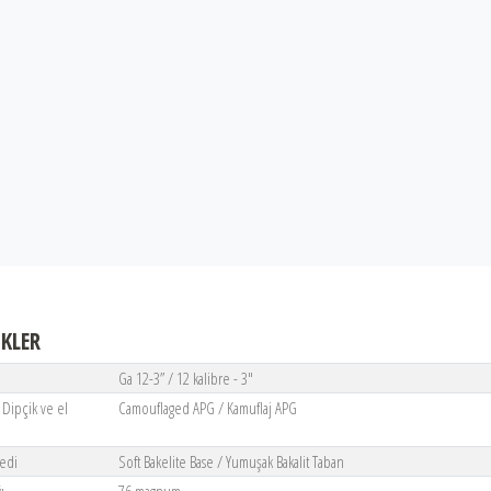
İKLER
Ga 12-3” / 12 kalibre - 3"
 Dipçik ve el
Camouflaged APG / Kamuflaj APG
Pedi
Soft Bakelite Base / Yumuşak Bakalit Taban