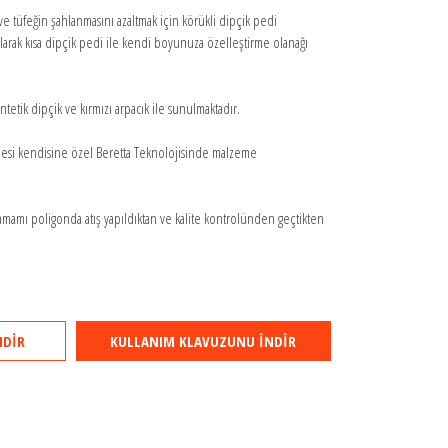
e tüfeğin şahlanmasını azaltmak için körükli dipçik pedi
olarak kısa dipçik pedi ile kendi boyunuza özelleştirme olanağı
tetik dipçik ve kırmızı arpacık ile sunulmaktadır.
si kendisine özel Beretta Teknolojisinde malzeme
tamamı poligonda atış yapıldıktan ve kalite kontrolünden geçtikten
NDİR
KULLANIM KLAVUZUNU İNDİR