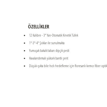
ÖZELLİKLER
12 Kalibre - 3" Yarı-Otomatik Kinetik Tüfek
1*-3*-4* Şoklar ile sunulmakta
Yumuşak bakalit taban dipçik pedi
Havalandırmalı yüksek bantlı şerit
Düşük ışıkta bile hızlı hedefleme için floresanlı kırmızı fiber opti