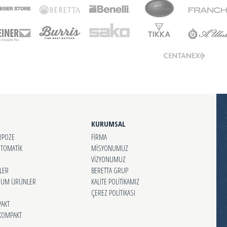
KURUMSAL
RPOZE
FİRMA
OTOMATİK
MİSYONUMUZ
VİZYONUMUZ
LER
BERETTA GRUP
MİUM ÜRÜNLER
KALİTE POLİTİKAMIZ
ÇEREZ POLİTİKASI
AKT
KOMPAKT