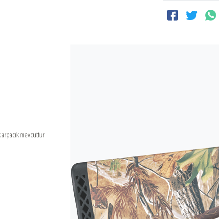
k arpacık mevcuttur