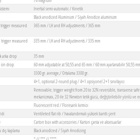
ı
76 magnum
istemi
Inertial semi-automatic / Kinetik
Black anodized Aluminum / Siyah Anodize aluminum
 trigger measured
365 mm / LH and RH adjustments / 365 mm
 trigger measured
335 mm / LH and RH adjustments / 335 mm
k arka drop
35 mm
k ön drop
60 mm adjustable at 50,55 and 65 mm / 60 mm ayarlanabilir 50,55 
3300 gr. average,/ Ortalama 3300 gr.
4+1, optional 2-round plug / 4+1 opsiyonel 2+1 sınırlayıcı
Removable; trigger weight from 20 to 32N reversible, transverse safety 
mekanizması, 20 ile 32 Newton tetik gücü, değiştirilebilir yönlü ve e
Fluorescent red / Floresanlı kırmızı
idi
Ventileted flat rib / havalandırmalı yüksek bantlı şerit
e
Carton box with accessories / Karton çanta ve aksesuarlar
u dış kaplama
Black anodized / Siyah Anodizing
* // *** // ****