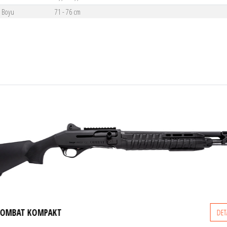
u Boyu
71 - 76 cm
T
DETAYLI İNCELE