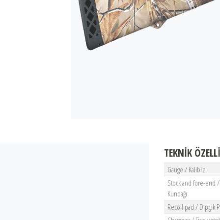
TEKNİK ÖZELL
Gauge / Kalibre
Stock and fore-end /
Kundağı
Recoil pad / Dipçik 