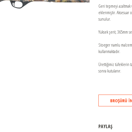
692
Geri tepmeyi azaltmak v
eklenmiştir. Aksesuar 
DT11
sunulur.
Yüksek şerit, 365mm sen
Stoeger namlu malzeme
kullanmaktadır.
Ürettiğimiz tüfeklerin 
sonra kutulanır.
BROŞÜRÜ İ
PAYLAŞ