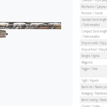
Chamber / Fişek yatağ
Mechanics / Çalışma s
Receiver / Gövde
Standart Stock length
/ Tetik mesafesi
Compact Stock length
/ Tetik mesafesi
Drop at comb / Dipçi
Drop at heel / Dipçi
Weight / Ağırlık
Magazine
Trigger / Tetik
Sight / Arpacık
Barrel rib / Namlu şer
Packaging / Paketlem
Barrel coating / Naml
Chokes / Şoklar