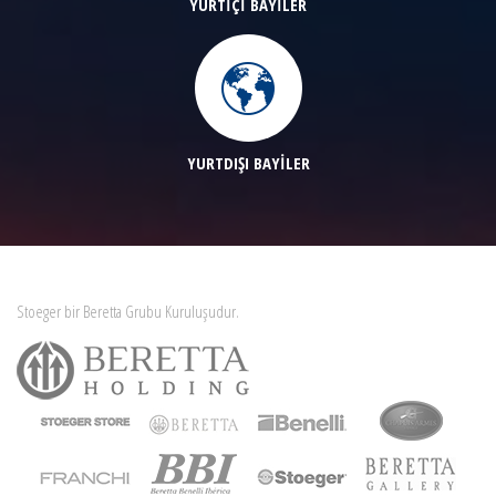
YURTİÇİ BAYİLER
YURTDIŞI BAYİLER
Stoeger bir Beretta Grubu Kuruluşudur.