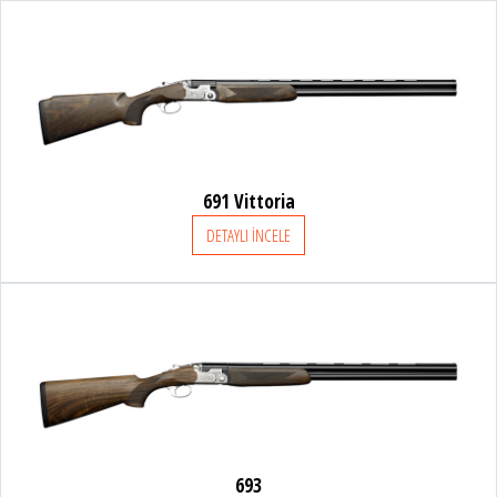
BERETTA
BENELLİ
FRANCHI
691 Vittoria
DETAYLI İNCELE
BURRIS
CHAPUIS ARMES
BAYİLER
SATIŞ DESTEK
693