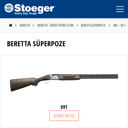
BERETTA
BERETTA - ÜRÜN TİPİNE GÖRE
BERETTA SÜPERPOZE
690 – 691 –
BERETTA SÜPERPOZE
691
DETAYLI İNCELE
STOEGER